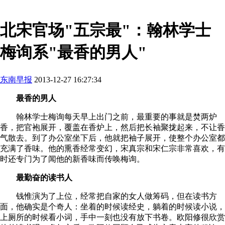
北宋官场"五宗最"：翰林学士
梅询系"最香的男人"
东南早报
2013-12-27 16:27:34
最香的男人
翰林学士梅询每天早上出门之前，最重要的事就是焚两炉
香，把官袍展开，覆盖在香炉上，然后把长袖聚拢起来，不让香
气散去。到了办公室坐下后，他就把袖子展开，使整个办公室都
充满了香味。他的熏香经常变幻，宋真宗和宋仁宗非常喜欢，有
时还专门为了闻他的新香味而传唤梅询。
最勤奋的读书人
钱惟演为了上位，经常把自家的女人做筹码，但在读书方
面，他确实是个奇人：坐着的时候读经史，躺着的时候读小说，
上厕所的时候看小词，手中一刻也没有放下书卷。欧阳修很欣赏