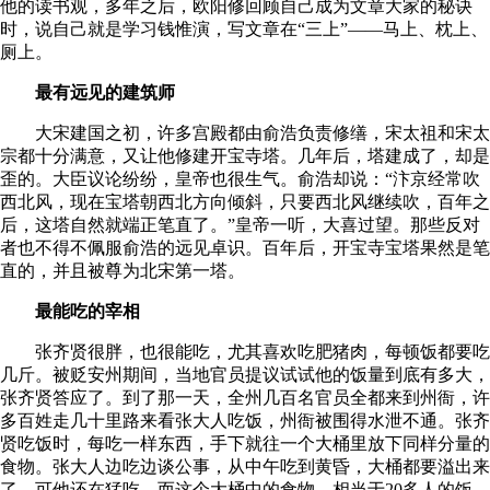
他的读书观，多年之后，欧阳修回顾自己成为文章大家的秘诀
时，说自己就是学习钱惟演，写文章在“三上”——马上、枕上、
厕上。
最有远见的建筑师
大宋建国之初，许多宫殿都由俞浩负责修缮，宋太祖和宋太
宗都十分满意，又让他修建开宝寺塔。几年后，塔建成了，却是
歪的。大臣议论纷纷，皇帝也很生气。俞浩却说：“汴京经常吹
西北风，现在宝塔朝西北方向倾斜，只要西北风继续吹，百年之
后，这塔自然就端正笔直了。”皇帝一听，大喜过望。那些反对
者也不得不佩服俞浩的远见卓识。百年后，开宝寺宝塔果然是笔
直的，并且被尊为北宋第一塔。
最能吃的宰相
张齐贤很胖，也很能吃，尤其喜欢吃肥猪肉，每顿饭都要吃
几斤。被贬安州期间，当地官员提议试试他的饭量到底有多大，
张齐贤答应了。到了那一天，全州几百名官员全都来到州衙，许
多百姓走几十里路来看张大人吃饭，州衙被围得水泄不通。张齐
贤吃饭时，每吃一样东西，手下就往一个大桶里放下同样分量的
食物。张大人边吃边谈公事，从中午吃到黄昏，大桶都要溢出来
了，可他还在猛吃，而这个大桶中的食物，相当于20多人的饭